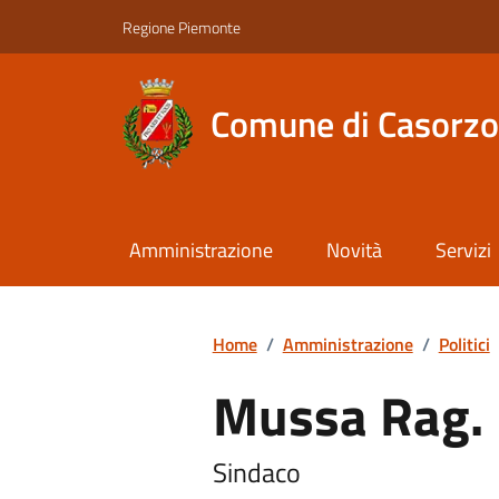
Regione Piemonte
Comune di Casorzo
Amministrazione
Novità
Servizi
Home
/
Amministrazione
/
Politici
Mussa Rag. 
Sindaco