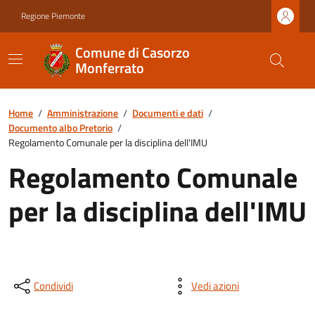
Regione Piemonte
Comune di Casorzo
Monferrato
Home
/
Amministrazione
/
Documenti e dati
/
Documento albo Pretorio
/
Regolamento Comunale per la disciplina dell'IMU
Regolamento Comunale
per la disciplina dell'IMU
Condividi
Vedi azioni