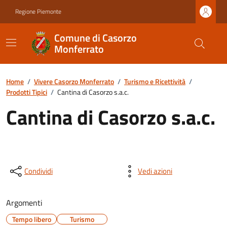
Regione Piemonte
Comune di Casorzo
Monferrato
Home
/
Vivere Casorzo Monferrato
/
Turismo e Ricettività
/
Prodotti Tipici
/
Cantina di Casorzo s.a.c.
Cantina di Casorzo s.a.c.
Condividi
Vedi azioni
Argomenti
Tempo libero
Turismo