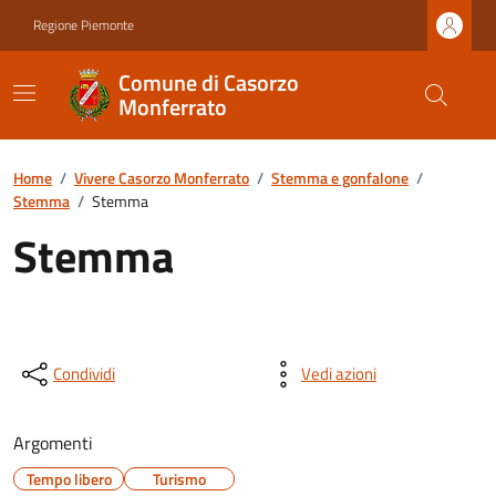
Regione Piemonte
Comune di Casorzo
Monferrato
Home
/
Vivere Casorzo Monferrato
/
Stemma e gonfalone
/
Stemma
/
Stemma
Stemma
Condividi
Vedi azioni
Argomenti
Tempo libero
Turismo