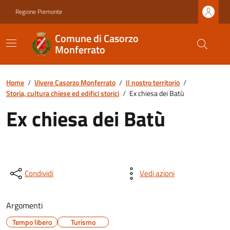
Regione Piemonte
Comune di Casorzo
Monferrato
Home
/
Vivere Casorzo Monferrato
/
Il nostro territorio
/
Storia, cultura chiese ed edifici storici
/
Ex chiesa dei Batù
Ex chiesa dei Batù
Condividi
Vedi azioni
Argomenti
Tempo libero
Turismo