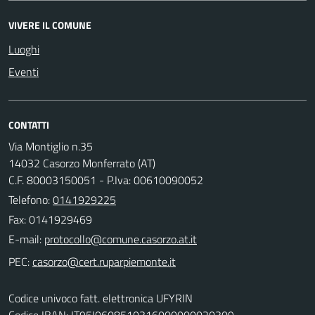
VIVERE IL COMUNE
Luoghi
Eventi
CONTATTI
Via Montiglio n.35
14032 Casorzo Monferrato (AT)
C.F. 80003150051 - P.Iva: 00610090052
Telefono:
0141929225
Fax: 0141929469
E-mail:
PEC:
Codice univoco fatt. elettronica UFYRIN
Codice IBAN: IT95I0608510316000000020309