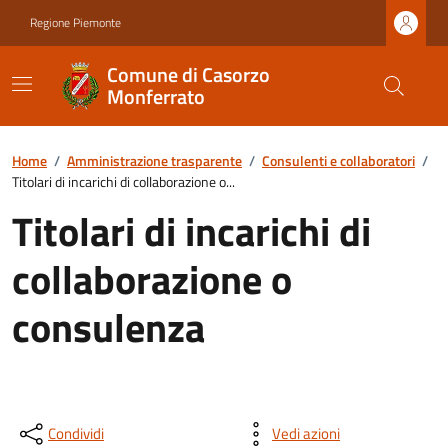
Regione Piemonte
Comune di Casorzo
Monferrato
Home
/
Amministrazione trasparente
/
Consulenti e collaboratori
/
Titolari di incarichi di collaborazione o...
Titolari di incarichi di
collaborazione o
consulenza
Condividi
Vedi azioni