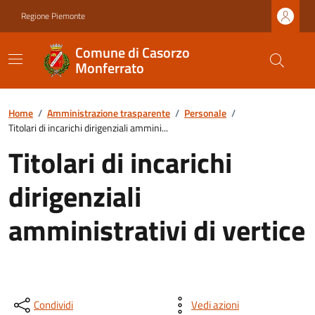
Regione Piemonte
Comune di Casorzo
Monferrato
Home
/
Amministrazione trasparente
/
Personale
/
Titolari di incarichi dirigenziali ammini...
Titolari di incarichi
dirigenziali
amministrativi di vertice
Condividi
Vedi azioni