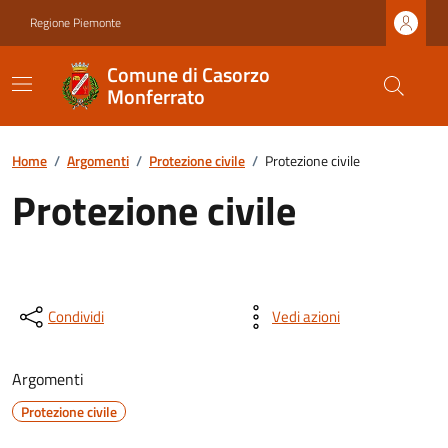
Regione Piemonte
Comune di Casorzo
Monferrato
Home
/
Argomenti
/
Protezione civile
/
Protezione civile
Protezione civile
Condividi
Vedi azioni
Argomenti
Protezione civile